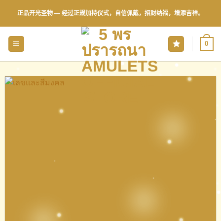
跳
正品开光圣物 — 经过正规加持仪式，自信佩戴，招财纳福，增添吉祥。
到
内
容
0