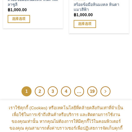
เพิ่มรายการโปรด
面
ลาซูลี
สร้อยข้อมือหินมงคล หินตา
เพิ่มรายการโปรด
面
上
แมวสีฟ้า
฿
1,000.00
上
选
฿
1,000.00
选
选择选项
择
选择选项
择
本
这
这
本
产
些
些
产
品
选
选
品
有
项
项
有
多
多
种
种
变
变
体。
体。
可
可
在
在
产
1
2
3
4
…
19
产
品
品
页
页
面
เราใช้คุกกี้ (Cookies) หรือเทคโนโลยีที่คล้ายคลึงกันเท่าที่จำเป็น
面
上
เพื่อใช้ในการเข้าถึงสินค้าหรือบริการ และติดตามการใช้งาน
上
选
ของคุณเท่านั้น หากคุณไม่ต้องการให้มีคุกกี้ไว้ในคอมพิวเตอร์
选
择
ของคุณ คุณสามารถตั้งค่าบราวเซอร์เพื่อปฏิเสธการจัดเก็บคุกกี้
择
这