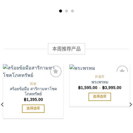
本周推荐产品
护身符
พระพรหม
其他
价
฿
1,595.00
–
฿
3,995.00
สร้อยข้อมือ สาริกามหาโชค
เพิ่มรายการโปรด
เพิ่มรายการโปรด
格
โภคทรัพย์
范
选择选项
围：
฿
1,395.00
฿1,59
本
至
选择选项
产
฿3,99
本
品
产
有
品
多