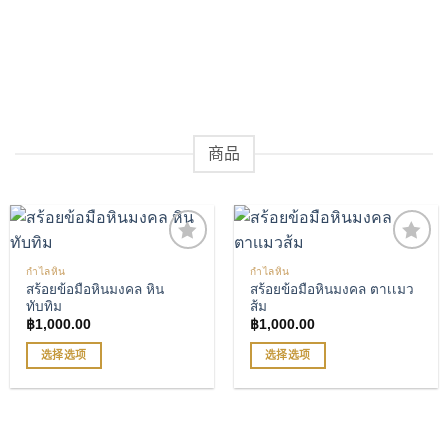
有
种
多
变
种
体。
变
可
体。
在
可
产
在
品
产
商品
页
品
面
页
上
面
选
上
择
选
这
กำไลหิน
กำไลหิน
择
些
สร้อยข้อมือหินมงคล หิน
สร้อยข้อมือหินมงคล ตาเเมว
เพิ่มรายการโปรด
เพิ่มรายการโปรด
这
选
ทับทิม
ส้ม
些
项
฿
1,000.00
฿
1,000.00
选
选择选项
选择选项
项
本
本
产
产
品
品
有
有