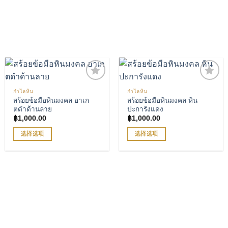
多
多
种
种
变
变
体。
体。
可
可
在
在
产
产
品
品
กำไลหิน
กำไลหิน
页
页
สร้อยข้อมือหินมงคล อาเก
สร้อยข้อมือหินมงคล หิน
เพิ่มรายการโปรด
เพิ่มรายการโปรด
面
面
ตดำด้านลาย
ปะการังแดง
上
上
฿
1,000.00
฿
1,000.00
选
选
选择选项
选择选项
择
择
本
本
这
这
产
产
些
些
品
品
选
选
有
有
项
项
多
多
种
种
变
变
体。
体。