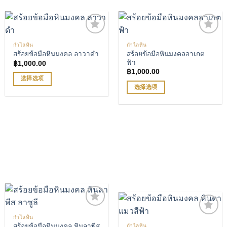
可
可
在
在
产
产
品
品
กำไลหิน
กำไลหิน
页
页
สร้อยข้อมือหินมงคลอาเกต
สร้อยข้อมือหินมงคล ลาวาดำ
เพิ่มรายการโปรด
เพิ่มรายการโปรด
面
面
ฟ้า
฿
1,000.00
上
上
฿
1,000.00
选
选
选择选项
选择选项
择
择
本
这
这
本
产
些
些
产
品
选
选
品
有
项
项
有
多
多
种
种
变
变
体。
体。
可
可
在
在
产
产
品
品
กำไลหิน
页
สร้อยข้อมือหินมงคล หินลาพีส
กำไลหิน
页