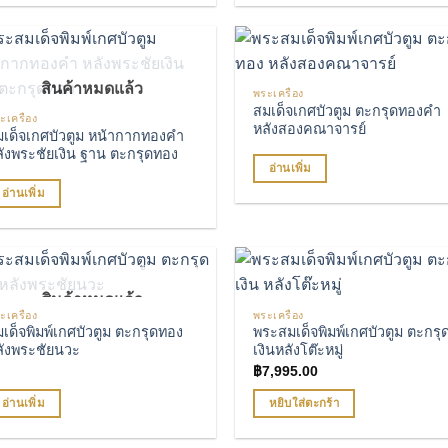
oduct
as
ltiple
สินค้าหมดแล้ว
riants.
พระเครื่อง
เพิ่มรายการโปรด
เพิ่มรายการโ
สมเด็จเกศบัวตูม ตะกรุดทองคํา
he
ะเครื่อง
หลังสองคณาจารย์
tions
เด็จเกศบัวตูม หน้ากากทองคํา
ังพระชัยเงิน ฐาน ตะกรุดทอง
ay
อ่านเพิ่ม
e
อ่านเพิ่ม
hosen
n
e
oduct
age
สินค้าหมดแล้ว
ะเครื่อง
พระเครื่อง
เพิ่มรายการโปรด
เพิ่มรายการโ
เด็จพิมพ์เกศบัวตูม ตะกรุดทอง
พระสมเด็จพิมพ์เกศบัวตูม ตะกรุ
ลังพระชัยนวะ
เงินหลังโต๊ะหมู่
฿
7,995.00
อ่านเพิ่ม
หยิบใส่ตะกร้า