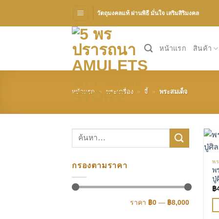
Skip
วัตถุมงคลแท้ ผ่านพิธี มั่นใจ เสริมสิริมงคล
to
content
หน้าแรก
สินค้า
หน้าแรก
»
พระเครื่อง
»
จี้
»
พระสมเด็จ
ค้นหา:
พร
กรองตามราคา
พ
ปู
฿
ราคา
ราคา
ราคา
฿0
—
฿8,000
ต่ำ
สูงสุด
สุด
Th