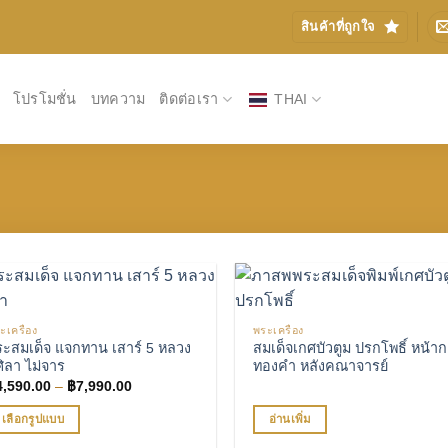
สินค้าที่ถูกใจ
โปรโมชั่น
บทความ
ติดต่อเรา
THAI
ะเครื่อง
พระเครื่อง
เพิ่มรายการโปรด
เพิ่มรายการโ
ระสมเด็จ แจกทาน เสาร์ 5 หลวง
สมเด็จเกศบัวตูม ปรกโพธิ์ หน้า
่ศิลา ไม่จาร
ทองคํา หลังคณาจารย์
Price
4,590.00
–
฿
7,990.00
range:
฿4,590.00
เลือกรูปแบบ
อ่านเพิ่ม
through
฿7,990.00
is