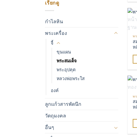
เรียกดู
pr
h
mu
กำไลหิน
va
พระเครื่อง
T
พร
op
สม
จี้
หล
m
ขุนแผน
b
พระสมเด็จ
c
o
พระอุปคุต
th
หลวงพ่อพระใส
pr
p
องค์
พร
สม
ลูกแก้วสารพัดนึก
ห
วัตถุมงคล
อื่นๆ