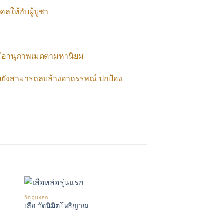
คลให้กับผู้บูชา
ังมีอานุภาพเมตตามหานิยม
รุฑยังสามารถลบล้างอาถรรพณ์ ปกป้อง
วัตถุมงคล
เสือ วัดนิมิตโพธิญาณ
รด
เพิ่มรายการโปรด