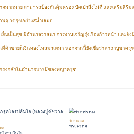
อำนาจมากมาย สามารถป้องกันคุ้มครอง ปัดเป่าสิ่งไม่ดี และเสริมสิริมง
ี่บูชาพญาครุฑอย่างสม่ำเสมอ
เย็นเป็นสุข มีอำนาจวาสนา การงานเจริญรุ่งเรืองก้าวหน้า และย
ที่ค้าขายก็เงินทองไหลมาเทมา นอกจากนี้ยังเชื่อว่าคาถาบูชาค
พราะเกรงกลัวในอำนาจบารมีของพญาครุฑ
วัตถุมงคล
พระพรหม
งคล
เพิ่มรายการโปรด
เพิ่มรายการโป
ุดโจรปล้นใจ