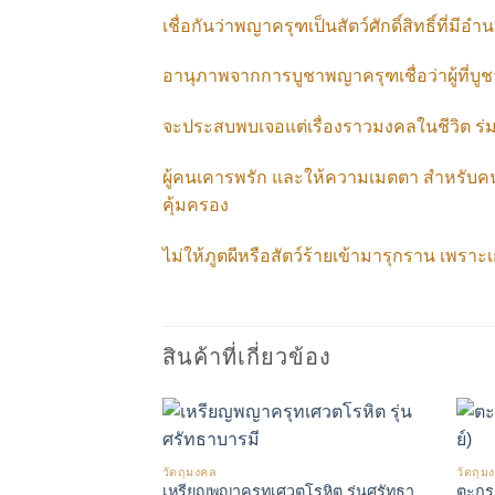
เชื่อกันว่าพญาครุฑเป็นสัตว์ศักดิ์สิทธิ์ที่มี
อานุภาพจากการบูชาพญาครุฑ
เชื่อว่าผู้ท
จะประสบพบเจอแต่เรื่องราวมงคลในชีวิต ร่ม
ผู้คนเคารพรัก และให้ความเมตตา สำหรับคน
คุ้มครอง
ไม่ให้ภูตผีหรือสัตว์ร้ายเข้ามารุกราน เ
สินค้าที่เกี่ยวข้อง
วัตถุมงคล
วัตถุม
เพิ่มรายการโปรด
เพิ่มรายการโปรด
เหรียญพญาครุทเศวตโรหิต รุ่นศรัทธา
ตะกร