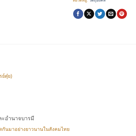
หมวดหมู่:
วัตถุมงคล
์ตุ๋ย)
และอำนาจบารมี
ทอดกันมาอย่างยาวนานในสังคมไทย