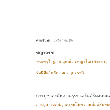
คำอธิบาย
บทวิจารณ์ (0)
พญาครุฑ
พระครูใบฎีกากฤษณ์ กิตติญาโณ (พระอาจารย
วัดนิมิตโพธิญาณ จ.อุดรธานี
การบูชาองค์พญาครุฑ: เสริมสิริมงคล
การบูชาองค์พญาครุฑเป็นความเชื่อที่สืบ