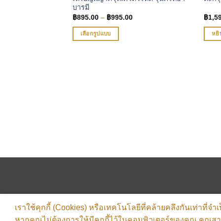
บารมี
Price
฿
895.00
–
฿
995.00
฿
1,5
range:
฿895.00
เลือกรูปแบบ
หยิ
through
฿995.00
This
product
has
multiple
variants.
าชลีลา รุ่นหัวใจ
The
options
Price
5.00
range:
may
฿1,995.00
through
be
฿2,595.00
chosen
on
the
product
page
เราใช้คุกกี้ (Cookies) หรือเทคโนโลยีที่คล้ายคลึงกันเท่าที่
หากคุณไม่ต้องการให้มีคุกกี้ไว้ในคอมพิวเตอร์ของคุณ คุณสามาร