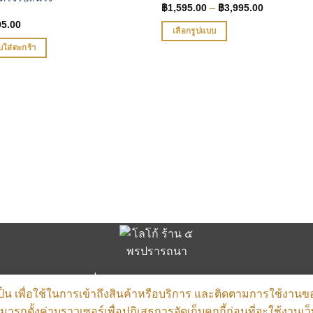
Price
฿
1,595.00
–
฿
3,995.00
range:
95.00
฿1,595.00
เลือกรูปแบบ
through
฿3,995.00
This
บใส่ตะกร้า
product
has
multiple
variants.
The
options
may
be
chosen
on
the
product
page
ส่งฟรีทั่วไทย การันตีพระแท้ 100%
จำเป็น เพื่อใช้ในการเข้าถึงสินค้าหรือบริการ และติดตามการใช้งานข
ถตั้งค่าบราวเซอร์เพื่อปฏิเสธการจัดเก็บคุกกี้ก่อนที่จะใช้งานเว็