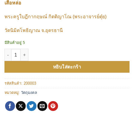
เสือหล่อ
พระครูใบฎีกากฤษณ์ กิตติญาโณ (พระอาจารย์ตุ๋ย)
วัดนิมิตโพธิญาณ จ.อุดรธานี
มีสินค้าอยู่ 5
จำนวน เสือ วัดนิมิตโพธิญาณ ชิ้น
หยิบใส่ตะกร้า
รหัสสินค้า:
200003
หมวดหมู่:
วัตถุมงคล