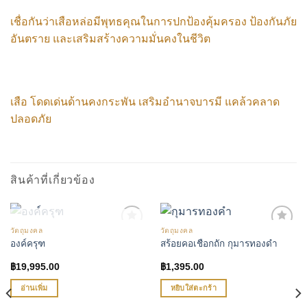
เชื่อกันว่าเสือหล่อมีพุทธคุณในการปกป้องคุ้มครอง ป้องกันภัย
อันตราย และเสริมสร้างความมั่นคงในชีวิต
เสือ โดด
เด่นด้านคงกระพัน เสริมอำนาจบารมี แคล้วคลาด
ปลอดภัย
สินค้าที่เกี่ยวข้อง
สินค้าหมดแล้ว
วัตถุมงคล
วัตถุมงคล
องค์ครุฑ
สร้อยคอเชือกถัก กุมารทองดำ
เพิ่มรายการโปรด
เพิ่มรายการโปรด
฿
19,995.00
฿
1,395.00
อ่านเพิ่ม
หยิบใส่ตะกร้า